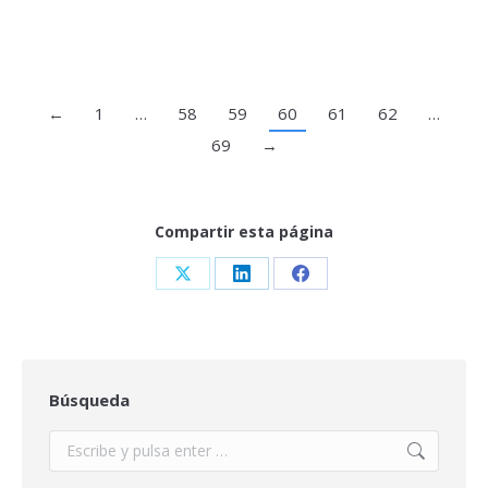
←
1
…
58
59
60
61
62
…
69
→
Compartir esta página
Share
Share
Share
on
on
on
X
LinkedIn
Facebook
Búsqueda
Buscar: