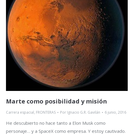
Marte como posibilidad y misión
Carrera espacial
,
FRONTERAS
Por
Ignacio G.R. Gavilán
6 junio, 2016
He descubierto no hace tanto a Elon Musk como
personaje… y a SpaceX como empresa. Y estoy cautivado.