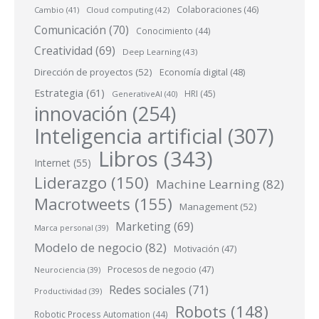
Colaboraciones
(46)
Cambio
(41)
Cloud computing
(42)
Comunicación
(70)
Conocimiento
(44)
Creatividad
(69)
Deep Learning
(43)
Dirección de proyectos
(52)
Economía digital
(48)
Estrategia
(61)
HRI
(45)
GenerativeAI
(40)
innovación
(254)
Inteligencia artificial
(307)
Libros
(343)
Internet
(55)
Liderazgo
(150)
Machine Learning
(82)
Macrotweets
(155)
Management
(52)
Marketing
(69)
Marca personal
(39)
Modelo de negocio
(82)
Motivación
(47)
Procesos de negocio
(47)
Neurociencia
(39)
Redes sociales
(71)
Productividad
(39)
Robots
(148)
Robotic Process Automation
(44)